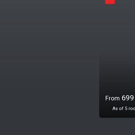
295 000
5
rooms