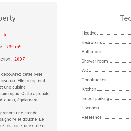
perty
Tec
Heating
:
5
Bedrooms
ze
:
730
m²
Bathroom
ction
:
2007
Shower room
WC
, découvrez cette belle
Construction
-niveaux. Elle comprend,
et une cuisine
Kitchen
coin repas. Cette agréable
Indoor parking
sud-ouest, également
Location
omprenant une grande
Reference
baignoire et douche. Le
² chacune, une salle de