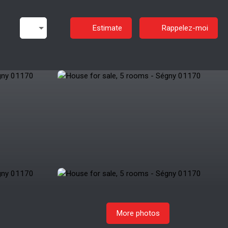
Estimate
Rappelez-moi
More photos