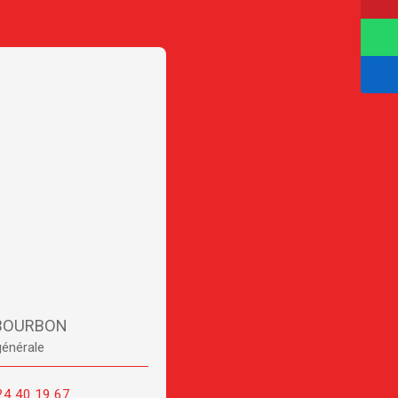
 BOURBON
générale
24 40 19 67