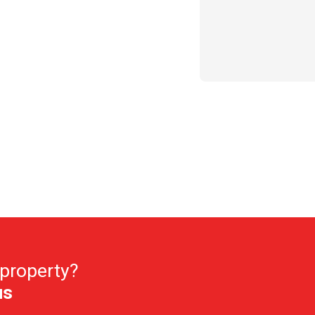
 property?
us