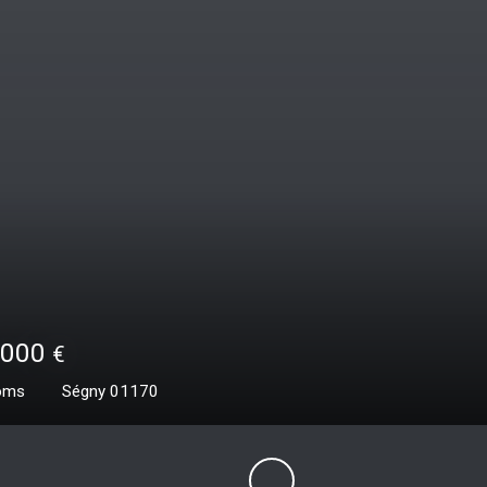
€
158
m²
Saint-Jean-de-Gonville 01630