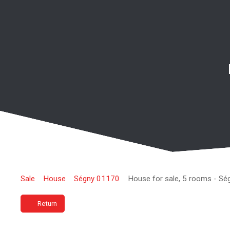
Sale
House
Ségny 01170
House for sale, 5 rooms - S
Return