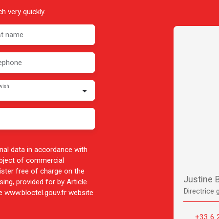
h very quickly.
st name
ephone
wish
nal data in accordance with
ubject of commercial
ister free of charge on the
Justine
ing, provided for by Article
Directrice 
 www.bloctel.gouv.fr website
+33 6 