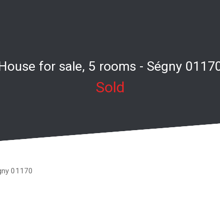
House for sale, 5 rooms - Ségny 0117
Sold
égny 01170