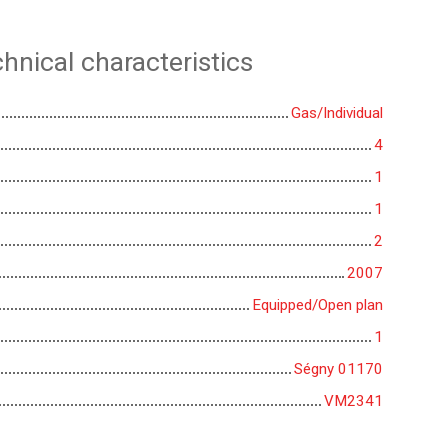
hnical characteristics
Gas/Individual
4
1
1
2
2007
Equipped/Open plan
1
Ségny 01170
VM2341