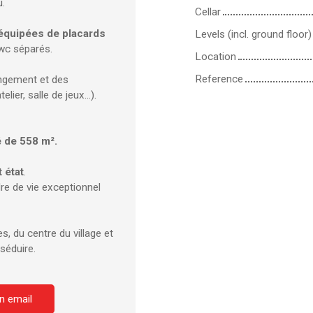
u.
Cellar
quipées de placards
Levels (incl. ground floor)
 wc séparés.
Location
Reference
ngement et des
lier, salle de jeux…).
é de 558 m².
 état
.
dre de vie exceptionnel
s, du centre du village et
séduire.
n email