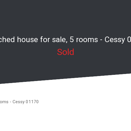
ched house for sale, 5 rooms - Cessy 
Sold
rooms - Cessy 01170