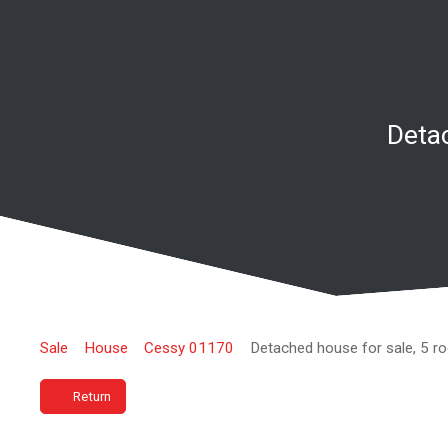
Deta
Sale
House
Cessy 01170
Detached house for sale, 5 
Return