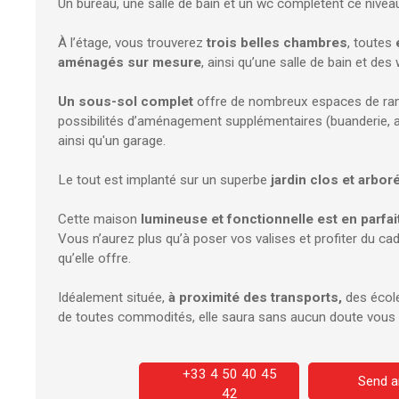
Un bureau, une salle de bain et un wc complètent ce nivea
À l’étage, vous trouverez
trois belles chambres
, toutes
é
aménagés sur mesure
, ainsi qu’une salle de bain et des
Un sous-sol complet
offre de nombreux espaces de ra
possibilités d’aménagement supplémentaires (buanderie, ate
ainsi qu'un garage.
Le tout est implanté sur un superbe
jardin clos et arbor
Cette maison
lumineuse et fonctionnelle est en parfait
Vous n’aurez plus qu’à poser vos valises et profiter du ca
qu’elle offre.
Idéalement située,
à proximité des transports,
des école
de toutes commodités, elle saura sans aucun doute vous 
+33 4 50 40 45
Send a
42