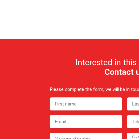
Interested in this
Contact 
Please complete the form, we will be in touc
First name
La
Email
Tel
You 