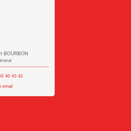
en BOURBON
énéral
50 40 45 42
n email