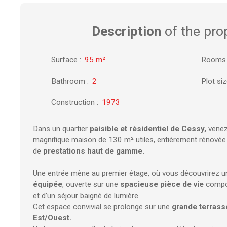
Description
of the pro
Surface
:
95
m²
Rooms
Bathroom
:
2
Plot si
Construction
:
1973
Dans un quartier
paisible et résidentiel de Cessy,
venez
magnifique maison de 130 m² utiles, entièrement rénovée
de
prestations haut de gamme.
Une entrée mène au premier étage, où vous découvrirez u
équipée
, ouverte sur une
spacieuse pièce de vie
compos
et d’un séjour baigné de lumière.
Cet espace convivial se prolonge sur une
grande terrass
Est/Ouest.