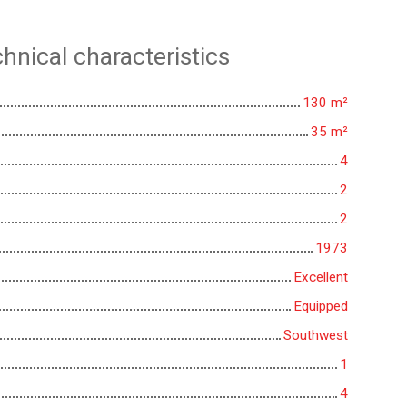
hnical characteristics
130
m²
35
m²
4
2
2
1973
Excellent
Equipped
Southwest
1
4