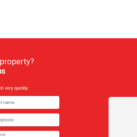
 property?
us
h very quickly.
st name
ephone
wish