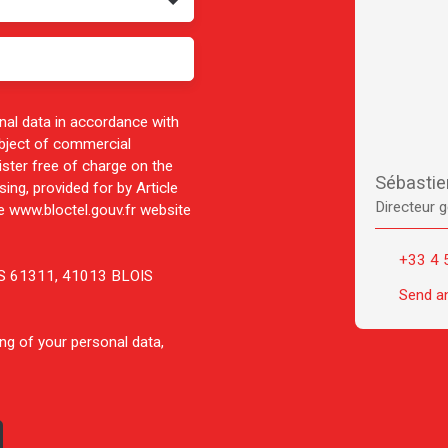
nal data in accordance with
ubject of commercial
ister free of charge on the
Sébasti
ing, provided for by Article
Directeur g
 www.bloctel.gouv.fr website
+33 4 
 CS 61311, 41013 BLOIS
Send a
ng of your personal data,