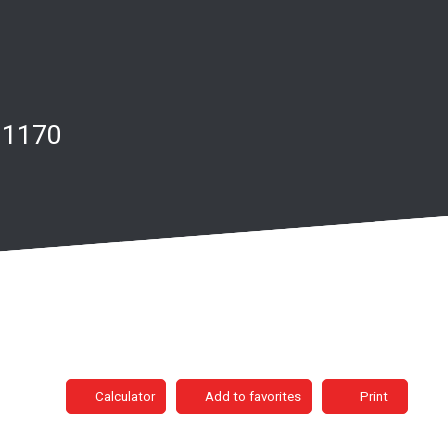
01170
Calculator
Add to favorites
Print