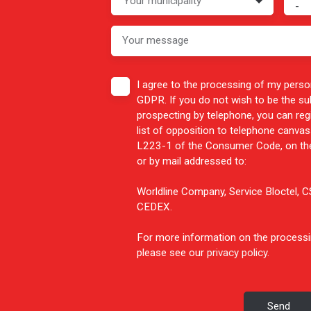
Your municipality
-
Your message
I agree to the processing of my perso
GDPR. If you do not wish to be the s
prospecting by telephone, you can reg
list of opposition to telephone canvass
L223-1 of the Consumer Code, on the
or by mail addressed to:
Worldline Company, Service Bloctel,
CEDEX.
For more information on the processi
please see our
privacy policy
.
Send