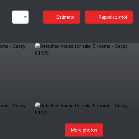
Estimate
Rappelez-moi
More photos