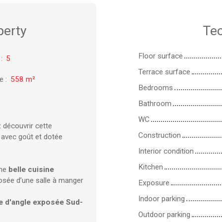
perty
Tec
Floor surface
:
5
Terrace surface
ze
:
558
m²
Bedrooms
Bathroom
WC
 découvrir cette
Construction
 avec goût et dotée
Interior condition
Kitchen
ne
belle cuisine
ée d’une salle à manger
Exposure
Indoor parking
e d'angle exposée Sud-
Outdoor parking