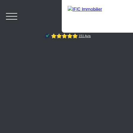
ACCUEIL
ACHETER
VENDRE
NOTRE AGENCE
BLOG
Estimation
Rappelez-moi