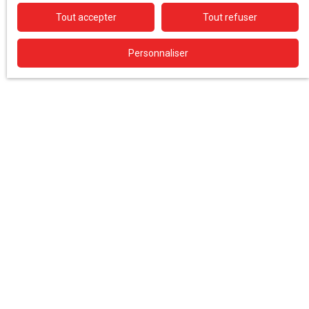
Tout accepter
Tout refuser
Personnaliser
PERSPECTIVES 2023
L’année 2023 s’annonce plus tendue, avec une
augmentation des taux d’emprunt et une demande en
baisse. Sur le premier trimestre 2023, on observe
ainsi une baisse du volume de transactions mais pas
de baisse réelle des prix. A suivre...
Source : Notaires de France