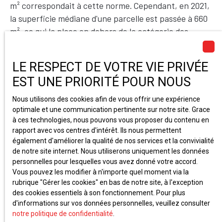
m² correspondait à cette norme. Cependant, en 2021,
la superficie médiane d'une parcelle est passée à 660
m², ce qui la place en dehors de la catégorie des
parcelles de base de 500 m². Par conséquent, la
valeur des terrains a augmenté, passant de 250 000 €
LE RESPECT DE VOTRE VIE PRIVÉE
à 283 900 €, mais leur prix par mètre carré a diminué.
EST UNE PRIORITÉ POUR NOUS
L’année suivante, la superficie des terrains a
légèrement diminué, ce qui a entraîné une baisse du
Nous utilisons des cookies afin de vous offrir une expérience
prix de vente global. Mais le prix/m² a augmenté, car
optimale et une communication pertinente sur notre site. Grace
la superficie du terrain s'approche à nouveau de la
à ces technologies, nous pouvons vous proposer du contenu en
rapport avec vos centres d'intérêt. Ils nous permettent
norme des 500 m² recherchée par les acheteurs.
également d'améliorer la qualité de nos services et la convivialité
de notre site internet. Nous utiliserons uniquement les données
personnelles pour lesquelles vous avez donné votre accord.
Vous pouvez les modifier à n'importe quel moment via la
rubrique ″Gérer les cookies″ en bas de notre site, à l'exception
des cookies essentiels à son fonctionnement. Pour plus
d'informations sur vos données personnelles, veuillez consulter
notre politique de confidentialité
.