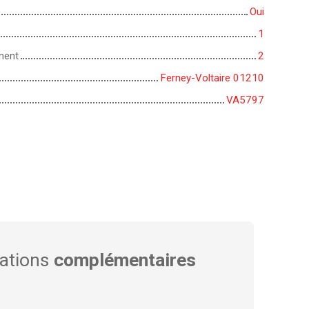
Oui
1
ment
2
Ferney-Voltaire 01210
VA5797
ations
complémentaires