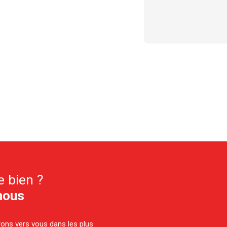
e bien ?
nous
drons vers vous dans les plus