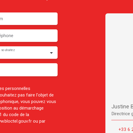
m
éphone
 souhaitez
es personnelles
haitez pas faire l'objet de
léphonique, vous pouvez vous
Justine
pposition au démarchage
Directrice 
-1 du code de la
w.bloctel.gouv.fr ou par
+33 6 