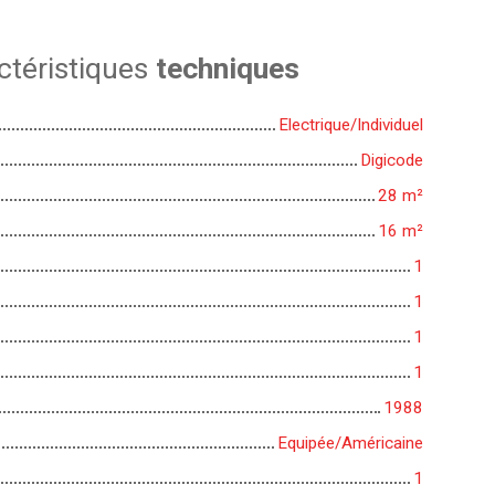
ctéristiques
techniques
Electrique/Individuel
Digicode
28
m²
16
m²
1
1
1
1
1988
Equipée/Américaine
1