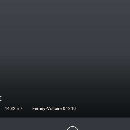
0
€
69.41
m²
Ferney-Voltaire 01210