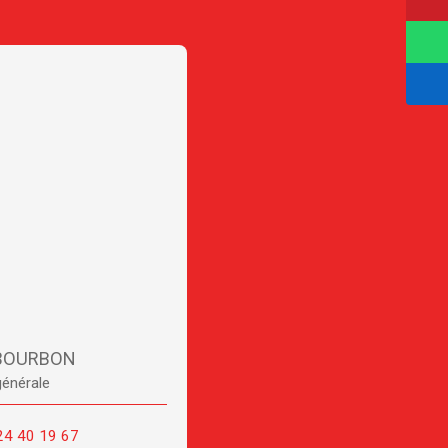
 BOURBON
générale
24 40 19 67