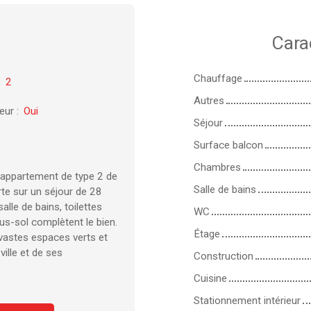
Cara
Chauffage
:
2
Autres
eur
:
Oui
Séjour
Surface balcon
Chambres
l appartement de type 2 de
Salle de bains
rte sur un séjour de 28
lle de bains, toilettes
WC
us-sol complètent le bien.
Étage
, vastes espaces verts et
ille et de ses
Construction
Cuisine
Stationnement intérieur