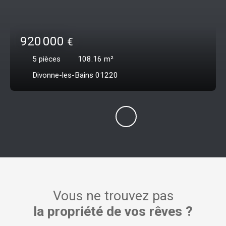
920 000
€
5
pièces
108.16
m²
Divonne-les-Bains 01220
Vous ne trouvez pas
la propriété de vos rêves ?