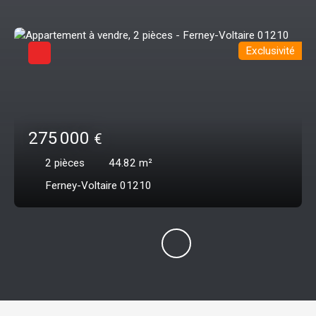
Exclusivité
275 000
€
2
pièces
44.82
m²
Ferney-Voltaire 01210