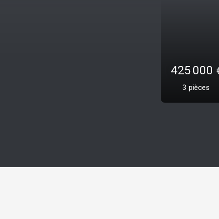
319 
3
piè