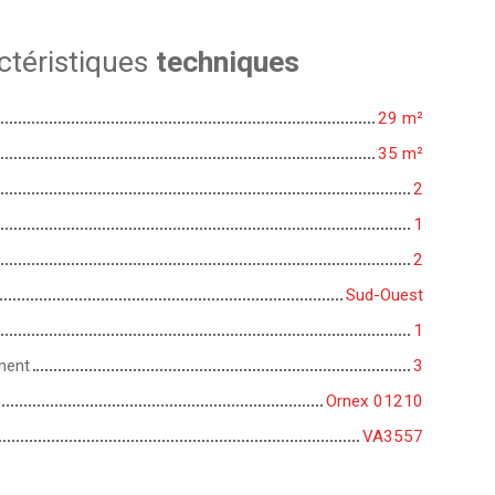
ctéristiques
techniques
29
m²
35
m²
2
1
2
Sud-Ouest
1
ment
3
Ornex 01210
VA3557