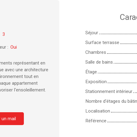
Cara
Séjour
:
3
Surface terrasse
eur
:
Oui
Chambres
Salle de bains
iments représentant en
ue avec une architecture
Étage
vironnement tout en
Exposition
 Chaque appartement
riser l'ensoleillement.
Stationnement intérieur
Nombre d'étages du bâti
Localisation
 un mail
Référence