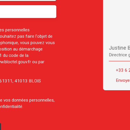
es personnelles
haitez pas faire l'objet de
léphonique, vous pouvez vous
Justine
pposition au démarchage
Directrice 
-1 du code de la
w.bloctel.gouv.fr ou par
+33 6 
Envoyer
CS 61311, 41013 BLOIS
 de vos données personnelles,
nfidentialité
.