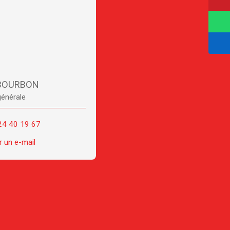
 BOURBON
générale
24 40 19 67
 un e-mail