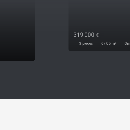
450 000
€
5
pièces
96
m²