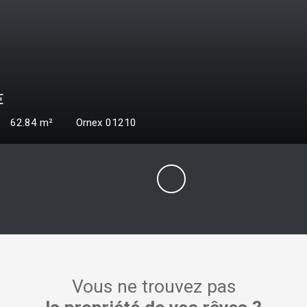
000
€
ces
67.05
m²
Ornex 01210
Vous ne trouvez pas