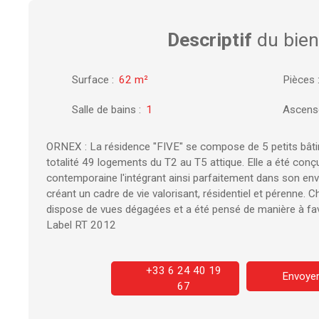
Descriptif
du bien
Surface
:
62
m²
Pièces
Salle de bains
:
1
Ascens
ORNEX : La résidence "FIVE" se compose de 5 petits bât
totalité 49 logements du T2 au T5 attique. Elle a été conç
contemporaine l'intégrant ainsi parfaitement dans son en
créant un cadre de vie valorisant, résidentiel et pérenne.
dispose de vues dégagées et a été pensé de manière à favo
Label RT 2012
+33 6 24 40 19
Envoyer
67