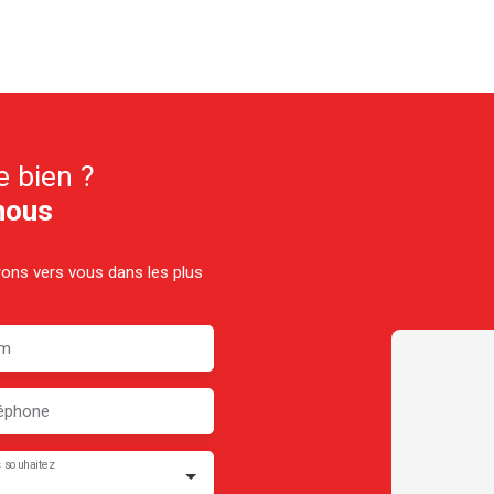
e bien ?
nous
drons vers vous dans les plus
m
éphone
 souhaitez