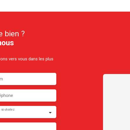
e bien ?
nous
drons vers vous dans les plus
m
éphone
 souhaitez