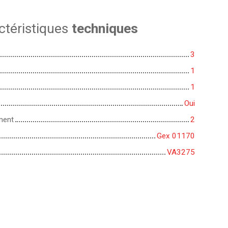
ctéristiques
techniques
3
1
1
Oui
ment
2
Gex 01170
VA3275