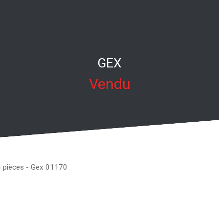
GEX
Vendu
4 pièces - Gex 01170