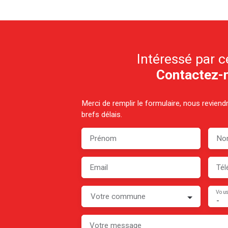
Intéressé par c
Contactez-
Merci de remplir le formulaire, nous revien
brefs délais.
Prénom
No
Email
Tél
Vous
Votre commune
-
Votre message