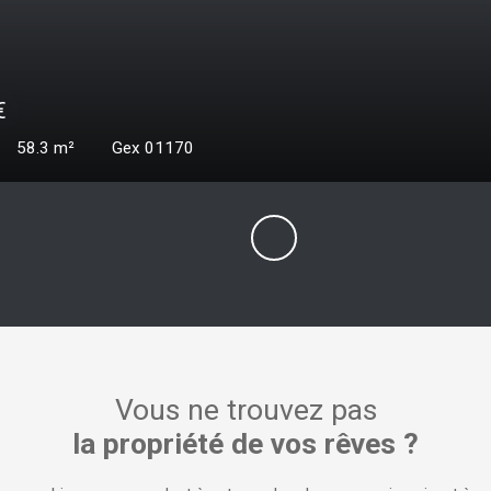
0
€
67.74
m²
Gex 01170
Vous ne trouvez pas
la propriété de vos rêves ?