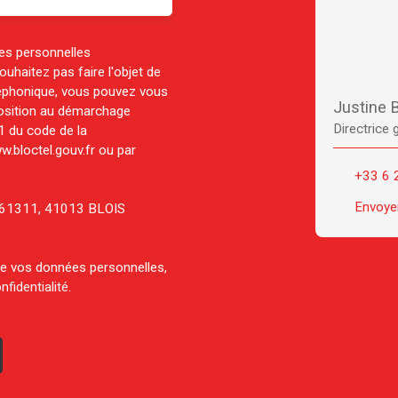
es personnelles
haitez pas faire l'objet de
léphonique, vous pouvez vous
Justine
pposition au démarchage
Directrice 
-1 du code de la
w.bloctel.gouv.fr ou par
+33 6 
Envoyer
CS 61311, 41013 BLOIS
 de vos données personnelles,
nfidentialité
.