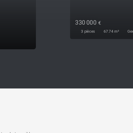
290 000
€
3
pièces
81.64
m²