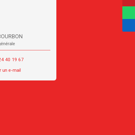
 BOURBON
générale
24 40 19 67
 un e-mail