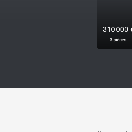
330 00
3
pièces