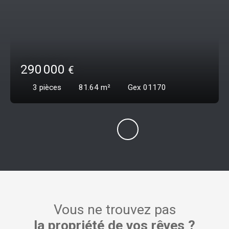
290 000
€
3
pièces
81.64
m²
Gex 01170
Vous ne trouvez pas
la propriété de vos rêves ?