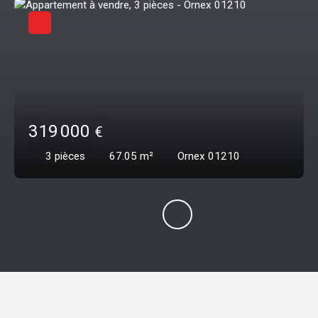
319 000
€
3
pièces
67.05
m²
Ornex 01210