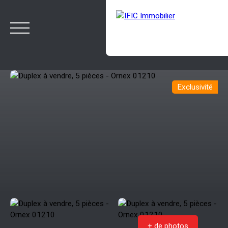
Exclusivité
ACCUEIL
ACHETER
VENDRE
NOTRE AGENCE
BLOG
Estimation
Rappelez-moi
+ de photos