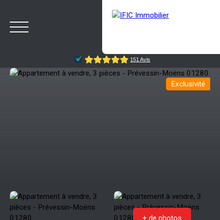
Exclusivité
ACCUEIL
ACHETER
VENDRE
NOTRE AGENCE
BLOG
Estimation
Rappelez-moi
+ de photos