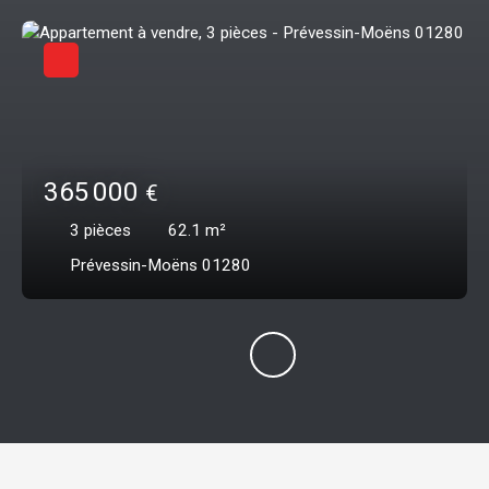
365 000
€
3
pièces
62.1
m²
Prévessin-Moëns 01280