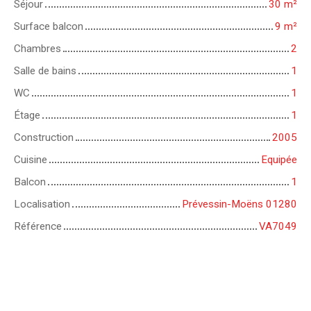
Séjour
30
m²
Surface balcon
9
m²
Chambres
2
Salle de bains
1
WC
1
Étage
1
Construction
2005
Cuisine
Equipée
Balcon
1
Localisation
Prévessin-Moëns 01280
Référence
VA7049