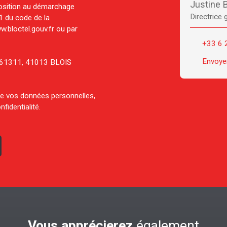
Justine
pposition au démarchage
Directrice 
-1 du code de la
w.bloctel.gouv.fr ou par
+33 6 
Envoyer
CS 61311, 41013 BLOIS
 de vos données personnelles,
nfidentialité
.
Vous apprécierez
également