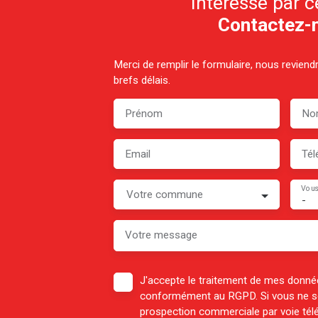
Intéressé par c
Contactez-
Merci de remplir le formulaire, nous revien
brefs délais.
Prénom
No
Email
Tél
Vous
Votre commune
-
Votre message
J'accepte le traitement de mes donné
conformément au RGPD. Si vous ne sou
prospection commerciale par voie té