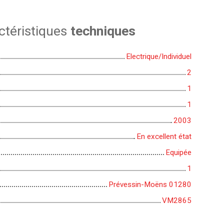
ctéristiques
techniques
Electrique/Individuel
2
1
1
2003
En excellent état
Equipée
1
Prévessin-Moëns 01280
VM2865