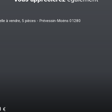
695 000
€