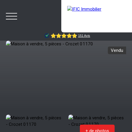
Vendu
ACCUEIL
ACHETER
VENDRE
NOTRE AGENCE
BLOG
Estimation
Rappelez-moi
+ de photos