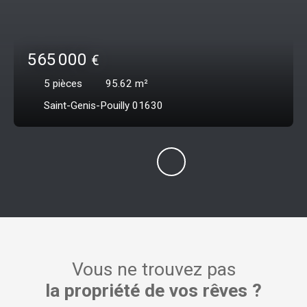
565 000
€
5
pièces
95.62
m²
Saint-Genis-Pouilly 01630
Vous ne trouvez pas
la propriété de vos rêves ?