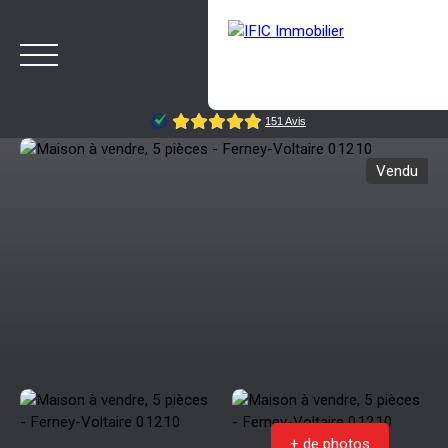
Vendu
ACCUEIL
ACHETER
VENDRE
NOTRE AGENCE
BLOG
Estimation
Rappelez-moi
+ de photos