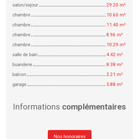
salon/sejour
29.20 m²
chambre
10.60 m²
chambre
11.40 m²
chambre
8.96 m²
chambre
10.29 m²
salle de bain
4.42 m²
buanderie
8.38 m²
balcon
2.21 m²
garage
5.88 m²
Informations
complémentaires
Nos honoraires