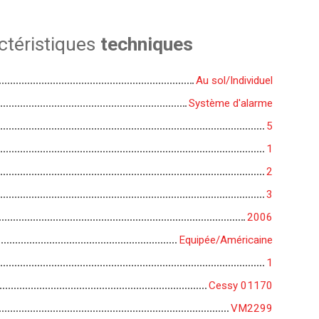
ctéristiques
techniques
Au sol/Individuel
Système d'alarme
5
1
2
3
2006
Equipée/Américaine
1
Cessy 01170
VM2299