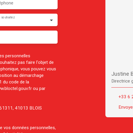
éphone
 souhaitez
es personnelles
haitez pas faire l'objet de
léphonique, vous pouvez vous
Justine
pposition au démarchage
Directrice 
-1 du code de la
w.bloctel.gouv.fr ou par
+33 6 
Envoyer
CS 61311, 41013 BLOIS
 de vos données personnelles,