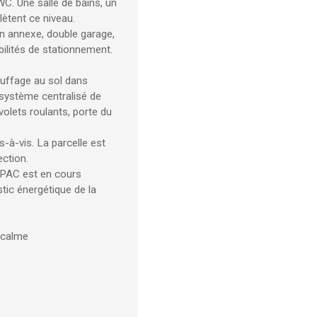
C. Une salle de bains, un
ètent ce niveau.
En annexe, double garage,
bilités de stationnement.
auffage au sol dans
 système centralisé de
volets roulants, porte du
-à-vis. La parcelle est
ction.
 PAC est en cours
stic énergétique de la
 calme