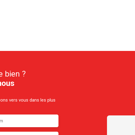
e bien ?
nous
drons vers vous dans les plus
m