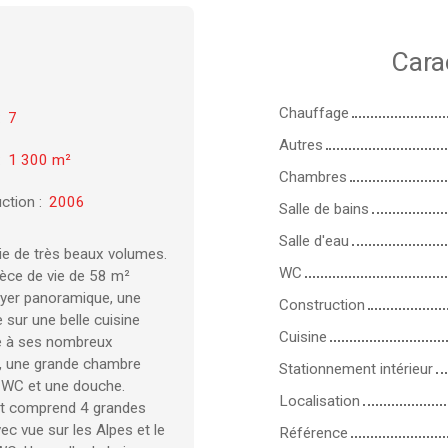
Cara
Chauffage
:
7
Autres
:
1 300
m²
Chambres
ction
:
2006
Salle de bains
Salle d'eau
ie de très beaux volumes.
WC
èce de vie de 58 m²
yer panoramique, une
Construction
e sur une belle cuisine
Cuisine
ce à ses nombreux
t, une grande chambre
Stationnement intérieur
 WC et une douche.
Localisation
nuit comprend 4 grandes
c vue sur les Alpes et le
Référence