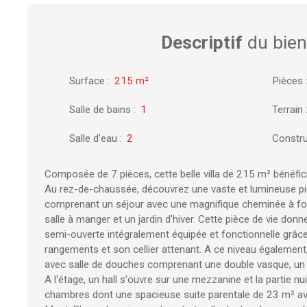
Descriptif
du bien
Surface
:
215
m²
Pièces
Salle de bains
:
1
Terrain
Salle d'eau
:
2
Constru
Composée de 7 pièces, cette belle villa de 215 m² bénéfic
Au rez-de-chaussée, découvrez une vaste et lumineuse pi
comprenant un séjour avec une magnifique cheminée à fo
salle à manger et un jardin d'hiver. Cette pièce de vie donn
semi-ouverte intégralement équipée et fonctionnelle grâ
rangements et son cellier attenant. A ce niveau égalemen
avec salle de douches comprenant une double vasque, un
A l'étage, un hall s'ouvre sur une mezzanine et la partie 
chambres dont une spacieuse suite parentale de 23 m² ave