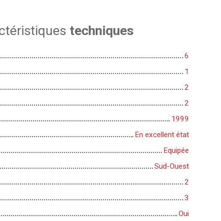
ctéristiques
techniques
6
1
2
2
1999
En excellent état
Equipée
Sud-Ouest
2
3
Oui