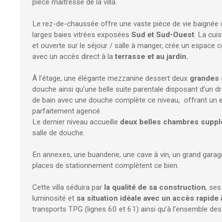
pièce maîtresse de la villa.
Le rez-de-chaussée offre une vaste pièce de vie baignée 
larges baies vitrées exposées
Sud et Sud-Ouest
. La cui
et ouverte sur le séjour / salle à manger, crée un espace c
avec un accès direct à la
terrasse et au jardin.
À l’étage, une élégante mezzanine dessert deux
grandes
douche ainsi qu’une belle suite parentale disposant d’un d
de bain avec une douche complète ce niveau, offrant un e
parfaitement agencé.
Le dernier niveau accueille
deux belles chambres suppl
salle de douche.
En annexes, une buanderie, une cave à vin, un grand garage
places de stationnement complètent ce bien.
Cette villa séduira par
la qualité de sa construction
, se
luminosité et
sa situation idéale avec un accès rapide 
transports TPG (lignes 60 et 61) ainsi qu’à l’ensemble d