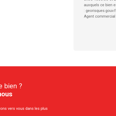
auxquels ce bien e
: georisques.gouv.fr
Agent commercial (
e bien ?
nous
drons vers vous dans les plus