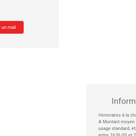
 un mail
Inform
Honoraires à la ch
A Montant moyen e
usage standard, éta
entre 1636.00 et 2