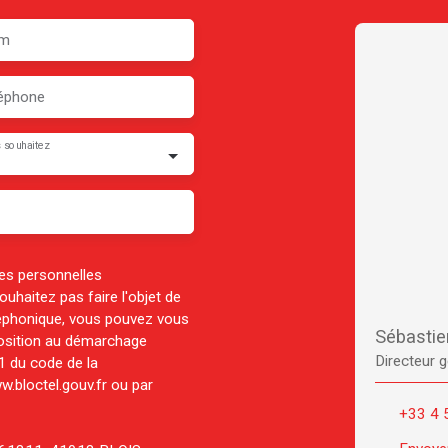
m
éphone
 souhaitez
es personnelles
haitez pas faire l'objet de
léphonique, vous pouvez vous
Sébasti
pposition au démarchage
Directeur g
-1 du code de la
w.bloctel.gouv.fr ou par
+33 4 