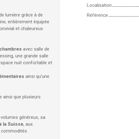
Localisation
de lumière grâce à de
Référence
sine, entièrement équipée
onvivial et chaleureux
 chambres
avec salle de
ressing, une grande salle
space nuit confortable et
émentaires
ainsi qu’une
 ainsi que plusieurs
s volumes généreux, sa
à la Suisse
, aux
es commodités.