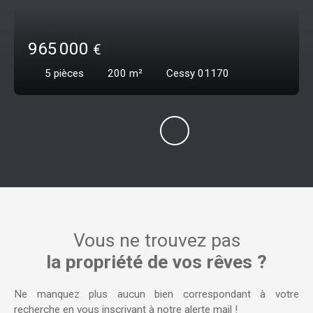
965 000
€
5
pièces
200
m²
Cessy 01170
Vous ne trouvez pas
la propriété de vos rêves ?
Ne manquez plus aucun bien correspondant à votre
recherche en vous inscrivant à notre alerte mail !