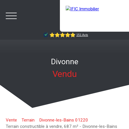
Divonne
Vendu
ACCUEIL
ACHETER
VENDRE
NOTRE AGENCE
BLOG
Estimation
Rappelez-moi
Vente
Terrain
Divonne-les-Bains 01220
Terrain constructible à vendre, 687 m² - Divonne-les-Bains