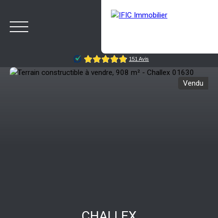
Vendu
ACCUEIL
ACHETER
VENDRE
NOTRE AGENCE
BLOG
Estimation
Rappelez-moi
CHALLEX