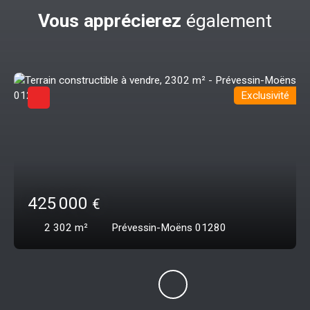
Vous apprécierez
également
Exclusivité
425 000
€
2 302
m²
Prévessin-Moëns 01280